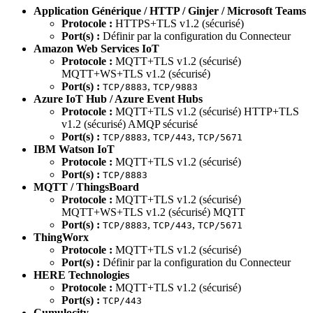
Application Générique / HTTP / Ginjer / Microsoft Teams
Protocole :
HTTPS+TLS v1.2 (sécurisé)
Port(s) :
Définir par la configuration du Connecteur
Amazon Web Services IoT
Protocole :
MQTT+TLS v1.2 (sécurisé)
MQTT+WS+TLS v1.2 (sécurisé)
Port(s) :
,
TCP/8883
TCP/9883
Azure IoT Hub / Azure Event Hubs
Protocole :
MQTT+TLS v1.2 (sécurisé) HTTP+TLS
v1.2 (sécurisé) AMQP sécurisé
Port(s) :
,
,
TCP/8883
TCP/443
TCP/5671
IBM Watson IoT
Protocole :
MQTT+TLS v1.2 (sécurisé)
Port(s) :
TCP/8883
MQTT / ThingsBoard
Protocole :
MQTT+TLS v1.2 (sécurisé)
MQTT+WS+TLS v1.2 (sécurisé) MQTT
Port(s) :
,
,
TCP/8883
TCP/443
TCP/5671
ThingWorx
Protocole :
MQTT+TLS v1.2 (sécurisé)
Port(s) :
Définir par la configuration du Connecteur
HERE Technologies
Protocole :
MQTT+TLS v1.2 (sécurisé)
Port(s) :
TCP/443
Cumulocity