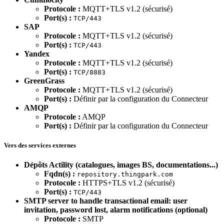
Protocole :
MQTT+TLS v1.2 (sécurisé)
Port(s) :
TCP/443
SAP
Protocole :
MQTT+TLS v1.2 (sécurisé)
Port(s) :
TCP/443
Yandex
Protocole :
MQTT+TLS v1.2 (sécurisé)
Port(s) :
TCP/8883
GreenGrass
Protocole :
MQTT+TLS v1.2 (sécurisé)
Port(s) :
Définir par la configuration du Connecteur
AMQP
Protocole :
AMQP
Port(s) :
Définir par la configuration du Connecteur
Vers des services externes
Dépôts Actility (catalogues, images BS, documentations...)
Fqdn(s) :
repository.thingpark.com
Protocole :
HTTPS+TLS v1.2 (sécurisé)
Port(s) :
TCP/443
SMTP server to handle transactional email: user
invitation, password lost, alarm notifications (optional)
Protocole :
SMTP