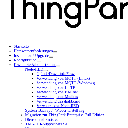
Startseite
Hardwareanforderungen
Installation / Upgrade
Konfiguration
Erweiterte Administration
Node-RED
Uplink/Downlink-Flow
Verwendung von MQTT (Linux)
Verwendung von MQTT (Windows)
Verwendung von HTTP
Verwendung von BACnet
Verwendung von Modbus
Verwendung des dashboard
Verwalten von Node-RED
System-Backup / -Wiederherstellung
Migration zur ThingPark Enterprise Full Edition
Dienste und Protokolle
TAO-CLI-Supportbefehle