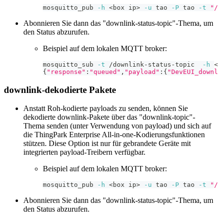
mosquitto_pub 
-h
<
box ip
>
-u
 tao 
-P
 tao 
-t
"/
Abonnieren Sie dann das "downlink-status-topic"-Thema, um
den Status abzurufen.
Beispiel auf dem lokalen MQTT broker:
mosquitto_sub 
-t
 /downlink-status-topic  
-h
<
{
"response"
:
"queued"
,
"payload"
:
{
"DevEUI_downl
downlink-dekodierte Pakete
Anstatt Roh-kodierte payloads zu senden, können Sie
dekodierte downlink-Pakete über das "downlink-topic"-
Thema senden (unter Verwendung von payload) und sich auf
die ThingPark Enterprise All-in-one-Kodierungsfunktionen
stützen. Diese Option ist nur für gebrandete Geräte mit
integrierten payload-Treibern verfügbar.
Beispiel auf dem lokalen MQTT broker:
mosquitto_pub 
-h
<
box ip
>
-u
 tao 
-P
 tao 
-t
"/
Abonnieren Sie dann das "downlink-status-topic"-Thema, um
den Status abzurufen.