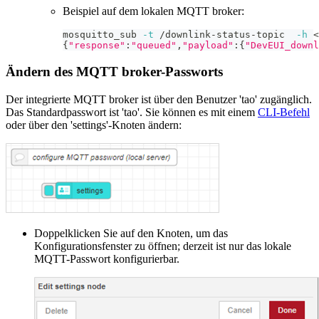
Beispiel auf dem lokalen MQTT broker:
mosquitto_sub 
-t
 /downlink-status-topic  
-h
<
{
"response"
:
"queued"
,
"payload"
:
{
"DevEUI_downl
Ändern des MQTT broker-Passworts
Der integrierte MQTT broker ist über den Benutzer 'tao' zugänglich.
Das Standardpasswort ist 'tao'. Sie können es mit einem
CLI-Befehl
oder über den 'settings'-Knoten ändern:
Doppelklicken Sie auf den Knoten, um das
Konfigurationsfenster zu öffnen; derzeit ist nur das lokale
MQTT-Passwort konfigurierbar.