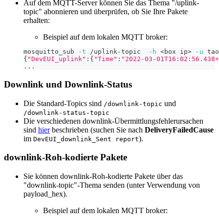
Auf dem MQTT-Server können Sie das Thema "/uplink-
topic" abonnieren und überprüfen, ob Sie Ihre Pakete
erhalten:
Beispiel auf dem lokalen MQTT broker:
mosquitto_sub 
-t
 /uplink-topic  
-h
<
box ip
>
-u
 tao
{
"DevEUI_uplink"
:
{
"Time"
:
"2022-03-01T16:02:56.438+
..
.
Downlink und Downlink-Status
Die Standard-Topics sind
und
/downlink-topic
/downlink-status-topic
Die verschiedenen downlink-Übermittlungsfehlerursachen
sind
hier
beschrieben (suchen Sie nach
DeliveryFailedCause
im
).
DevEUI_downlink_Sent report
downlink-Roh-kodierte Pakete
Sie können downlink-Roh-kodierte Pakete über das
"downlink-topic"-Thema senden (unter Verwendung von
payload_hex).
Beispiel auf dem lokalen MQTT broker: