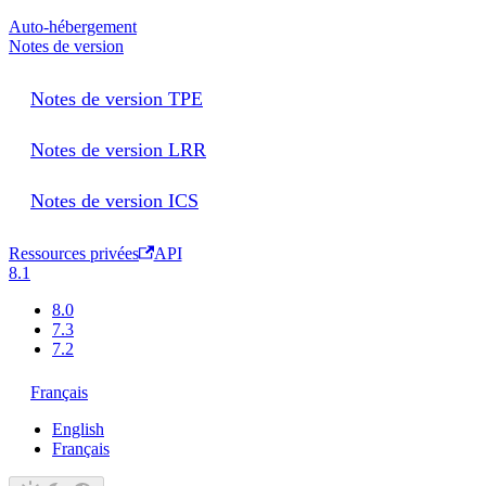
Auto-hébergement
Notes de version
Notes de version TPE
Notes de version LRR
Notes de version ICS
Ressources privées
API
8.1
8.0
7.3
7.2
Français
English
Français