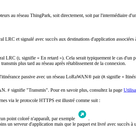
rs au réseau ThingPark, soit directement, soit par l'intermédiaire d'
tral LRC et signalé avec succès aux destinations d'application associées
tral LRC (
signifie « En retard »). Cela serait typiquement le cas d'un 
L
transmis plus tard au réseau après rétablissement de la connexion.
d d'itinérance passive avec un réseau LoRaWAN® pair (
signifie « Itiné
R
WAN.
signifie "Transmis". Pour en savoir plus, consultez la page
Utilis
F
ernes via le protocole HTTPS est illustré comme suit :
ucun point coloré n'apparaît, par exemple
.
ins un serveur d'application mais que le paquet est livré avec succès à 