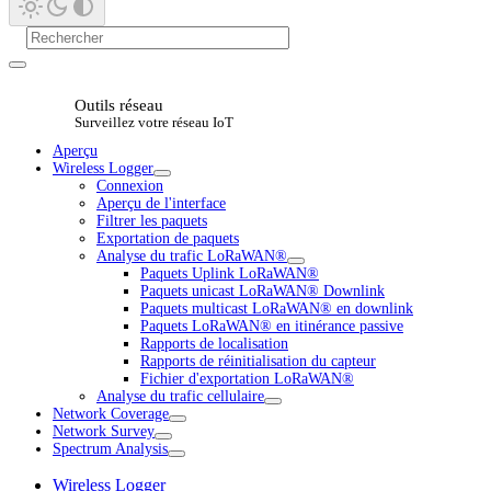
Outils réseau
Surveillez votre réseau IoT
Aperçu
Wireless Logger
Connexion
Aperçu de l'interface
Filtrer les paquets
Exportation de paquets
Analyse du trafic LoRaWAN®
Paquets Uplink LoRaWAN®
Paquets unicast LoRaWAN® Downlink
Paquets multicast LoRaWAN® en downlink
Paquets LoRaWAN® en itinérance passive
Rapports de localisation
Rapports de réinitialisation du capteur
Fichier d'exportation LoRaWAN®
Analyse du trafic cellulaire
Network Coverage
Network Survey
Spectrum Analysis
Wireless Logger