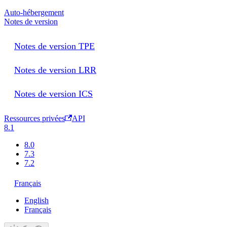
Auto-hébergement
Notes de version
Notes de version TPE
Notes de version LRR
Notes de version ICS
Ressources privées
API
8.1
8.0
7.3
7.2
Français
English
Français