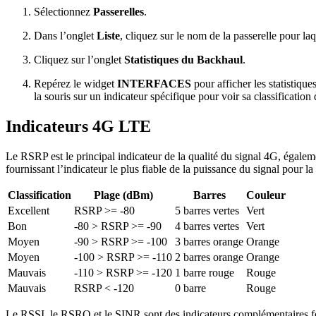
Sélectionnez
Passerelles
.
Dans l’onglet
Liste
, cliquez sur le nom de la passerelle pour laq
Cliquez sur l’onglet
Statistiques du Backhaul
.
Repérez le widget
INTERFACES
pour afficher les statistiqu
la souris sur un indicateur spécifique pour voir sa classification 
Indicateurs 4G LTE
Le RSRP est le principal indicateur de la qualité du signal 4G, égal
fournissant l’indicateur le plus fiable de la puissance du signal pour l
Classification
Plage (dBm)
Barres
Couleur
Excellent
RSRP >= -80
5 barres vertes
Vert
Bon
-80 > RSRP >= -90
4 barres vertes
Vert
Moyen
-90 > RSRP >= -100
3 barres orange
Orange
Moyen
-100 > RSRP >= -110
2 barres orange
Orange
Mauvais
-110 > RSRP >= -120
1 barre rouge
Rouge
Mauvais
RSRP < -120
0 barre
Rouge
Le RSSI, le RSRQ et le SINR sont des indicateurs complémentaires fou