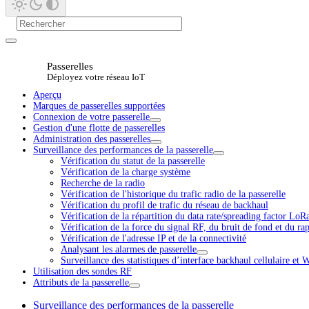
Passerelles
Déployez votre réseau IoT
Aperçu
Marques de passerelles supportées
Connexion de votre passerelle
Gestion d'une flotte de passerelles
Administration des passerelles
Surveillance des performances de la passerelle
Vérification du statut de la passerelle
Vérification de la charge système
Recherche de la radio
Vérification de l'historique du trafic radio de la passerelle
Vérification du profil de trafic du réseau de backhaul
Vérification de la répartition du data rate/spreading factor 
Vérification de la force du signal RF, du bruit de fond et du ra
Vérification de l'adresse IP et de la connectivité
Analysant les alarmes de passerelle
Surveillance des statistiques d’interface backhaul cellulaire et 
Utilisation des sondes RF
Attributs de la passerelle
Surveillance des performances de la passerelle