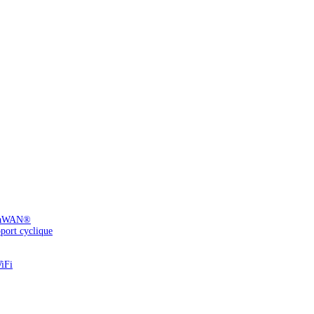
LoRaWAN®
pport cyclique
WiFi