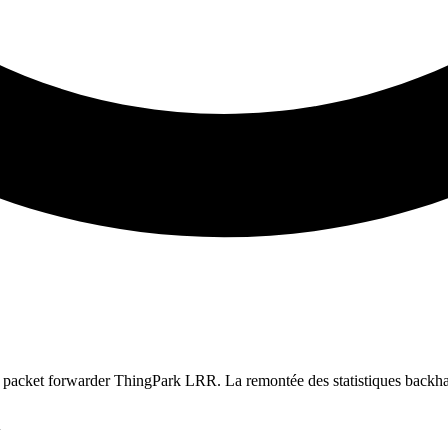
le packet forwarder ThingPark LRR. La remontée des statistiques backha
l