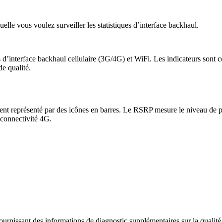
uelle vous voulez surveiller les statistiques d’interface backhaul.
es d’interface backhaul cellulaire (3G/4G) et WiFi. Les indicateurs sont 
de qualité.
ement représenté par des icônes en barres. Le RSRP mesure le niveau de 
a connectivité 4G.
rnissant des informations de diagnostic supplémentaires sur la qualité