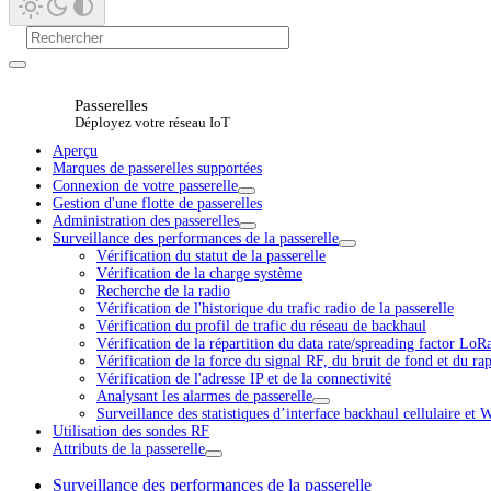
Passerelles
Déployez votre réseau IoT
Aperçu
Marques de passerelles supportées
Connexion de votre passerelle
Gestion d'une flotte de passerelles
Administration des passerelles
Surveillance des performances de la passerelle
Vérification du statut de la passerelle
Vérification de la charge système
Recherche de la radio
Vérification de l'historique du trafic radio de la passerelle
Vérification du profil de trafic du réseau de backhaul
Vérification de la répartition du data rate/spreading factor 
Vérification de la force du signal RF, du bruit de fond et du ra
Vérification de l'adresse IP et de la connectivité
Analysant les alarmes de passerelle
Surveillance des statistiques d’interface backhaul cellulaire et 
Utilisation des sondes RF
Attributs de la passerelle
Surveillance des performances de la passerelle