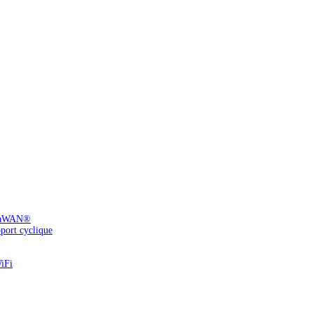
LoRaWAN®
pport cyclique
WiFi