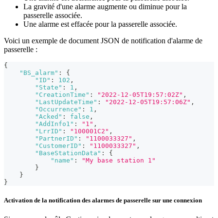
La gravité d'une alarme augmente ou diminue pour la
passerelle associée.
Une alarme est effacée pour la passerelle associée.
Voici un exemple de document JSON de notification d'alarme de
passerelle :
{
"BS_alarm"
:
{
"ID"
:
102
,
"State"
:
1
,
"CreationTime"
:
"2022-12-05T19:57:02Z"
,
"LastUpdateTime"
:
"2022-12-05T19:57:06Z"
,
"Occurrence"
:
1
,
"Acked"
:
false
,
"AddInfo1"
:
"1"
,
"LrrID"
:
"100001C2"
,
"PartnerID"
:
"1100033327"
,
"CustomerID"
:
"1100033327"
,
"BaseStationData"
:
{
"name"
:
"My base station 1"
}
}
}
Activation de la notification des alarmes de passerelle sur une connexion