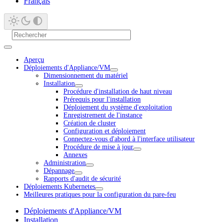
Français
Aperçu
Déploiements d'Appliance/VM
Dimensionnement du matériel
Installation
Procédure d'installation de haut niveau
Prérequis pour l'installation
Déploiement du système d'exploitation
Enregistrement de l'instance
Création de cluster
Configuration et déploiement
Connectez-vous d'abord à l'interface utilisateur
Procédure de mise à jour
Annexes
Administration
Dépannage
Rapports d'audit de sécurité
Déploiements Kubernetes
Meilleures pratiques pour la configuration du pare-feu
Déploiements d'Appliance/VM
Installation