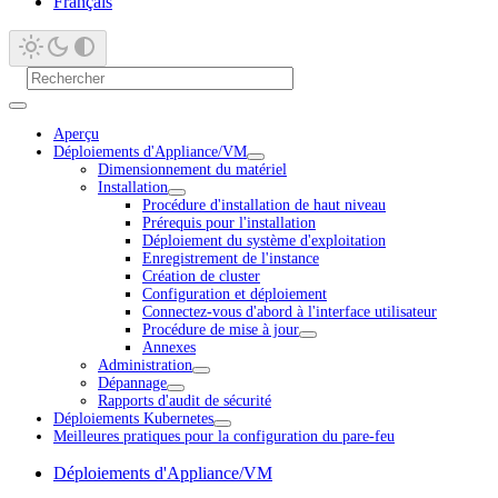
Français
Aperçu
Déploiements d'Appliance/VM
Dimensionnement du matériel
Installation
Procédure d'installation de haut niveau
Prérequis pour l'installation
Déploiement du système d'exploitation
Enregistrement de l'instance
Création de cluster
Configuration et déploiement
Connectez-vous d'abord à l'interface utilisateur
Procédure de mise à jour
Annexes
Administration
Dépannage
Rapports d'audit de sécurité
Déploiements Kubernetes
Meilleures pratiques pour la configuration du pare-feu
Déploiements d'Appliance/VM