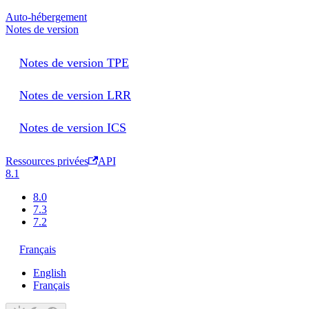
Auto-hébergement
Notes de version
Notes de version TPE
Notes de version LRR
Notes de version ICS
Ressources privées
API
8.1
8.0
7.3
7.2
Français
English
Français