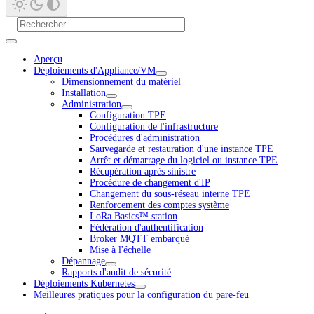
Aperçu
Déploiements d'Appliance/VM
Dimensionnement du matériel
Installation
Administration
Configuration TPE
Configuration de l'infrastructure
Procédures d'administration
Sauvegarde et restauration d'une instance TPE
Arrêt et démarrage du logiciel ou instance TPE
Récupération après sinistre
Procédure de changement d'IP
Changement du sous-réseau interne TPE
Renforcement des comptes système
LoRa Basics™ station
Fédération d'authentification
Broker MQTT embarqué
Mise à l'échelle
Dépannage
Rapports d'audit de sécurité
Déploiements Kubernetes
Meilleures pratiques pour la configuration du pare-feu