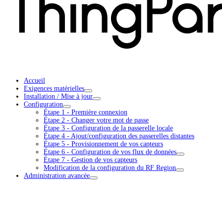
Accueil
Exigences matérielles
Installation / Mise à jour
Configuration
Étape 1 - Première connexion
Étape 2 - Changer votre mot de passe
Étape 3 - Configuration de la passerelle locale
Étape 4 - Ajout/configuration des passerelles distantes
Étape 5 - Provisionnement de vos capteurs
Étape 6 - Configuration de vos flux de données
Étape 7 - Gestion de vos capteurs
Modification de la configuration du RF Region
Administration avancée