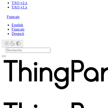
TAO v2.x
TAO v1.x
Français
English
Français
Deutsch