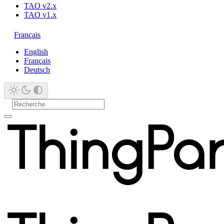
TAO v2.x
TAO v1.x
Français
English
Français
Deutsch