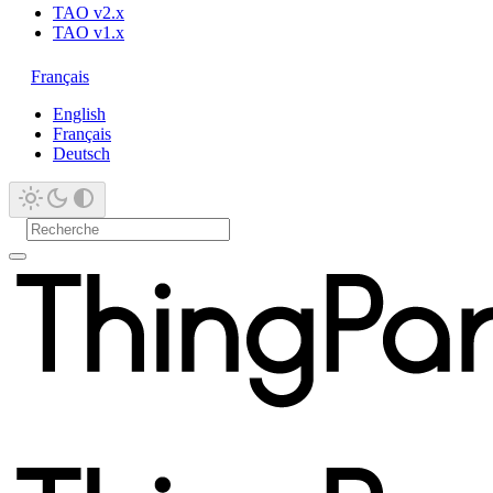
TAO v2.x
TAO v1.x
Français
English
Français
Deutsch